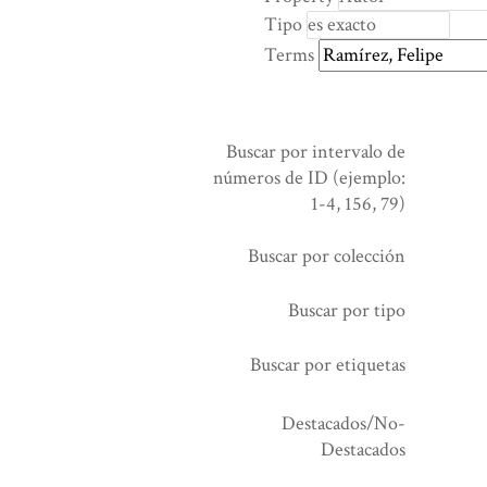
rows
Tipo
in
Terms
"Reducir
por
un
campo
Buscar por intervalo de
específico":
números de ID (ejemplo:
1
1-4, 156, 79)
Buscar por colección
Buscar por tipo
Buscar por etiquetas
Destacados/No-
Destacados