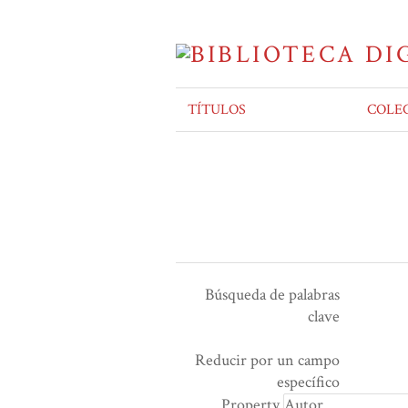
TÍTULOS
COLE
Búsqueda de palabras
clave
Ensamblador de Búsqueda
Términos de búsqueda
Tipo de búsqueda
Search Property
Reducir por un campo
Number
específico
of
Property