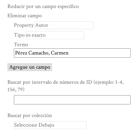
Search Property
Tipo de búsqueda
Términos de búsqueda
Ensamblador de Búsqueda
Reducir por un campo específico
Number
Eliminar campo
of
Property
rows
Tipo
in
"Reducir
Terms
por
un
campo
Agregue un campo
específico":
1
Buscar por intervalo de números de ID (ejemplo: 1-4,
156, 79)
Buscar por colección