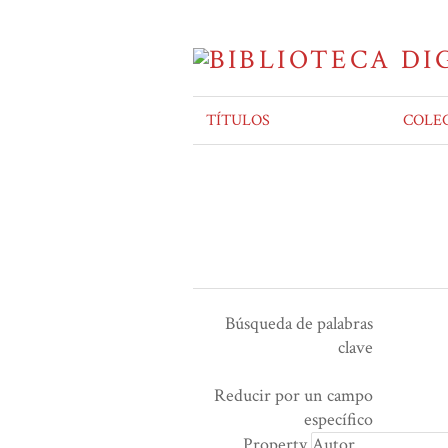
TÍTULOS
COLE
Búsqueda de palabras
clave
Ensamblador de Búsqueda
Términos de búsqueda
Tipo de búsqueda
Search Property
Reducir por un campo
Number
específico
of
Property