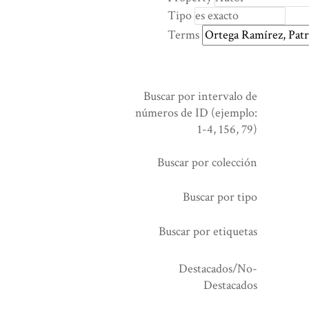
rows
Tipo
in
Terms
"Reducir
por
un
campo
Buscar por intervalo de
específico":
números de ID (ejemplo:
1
1-4, 156, 79)
Buscar por colección
Buscar por tipo
Buscar por etiquetas
Destacados/No-
Destacados