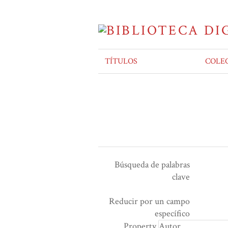
TÍTULOS
COLE
Búsqueda de palabras
clave
Ensamblador de Búsqueda
Términos de búsqueda
Tipo de búsqueda
Search Property
Reducir por un campo
Number
específico
of
Property