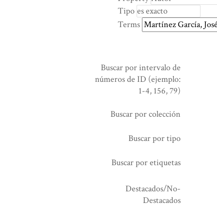
rows
Tipo
in
Terms
"Reducir
por
un
campo
Buscar por intervalo de
específico":
números de ID (ejemplo:
1
1-4, 156, 79)
Buscar por colección
Buscar por tipo
Buscar por etiquetas
Destacados/No-
Destacados