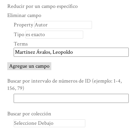
Search Property
Tipo de búsqueda
Términos de búsqueda
Ensamblador de Búsqueda
Reducir por un campo específico
Number
Eliminar campo
of
Property
rows
Tipo
in
"Reducir
Terms
por
un
campo
Agregue un campo
específico":
1
Buscar por intervalo de números de ID (ejemplo: 1-4,
156, 79)
Buscar por colección