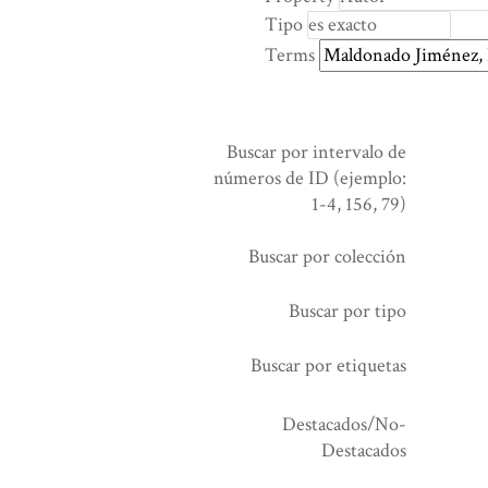
rows
Tipo
in
Terms
"Reducir
por
un
campo
Buscar por intervalo de
específico":
números de ID (ejemplo:
1
1-4, 156, 79)
Buscar por colección
Buscar por tipo
Buscar por etiquetas
Destacados/No-
Destacados