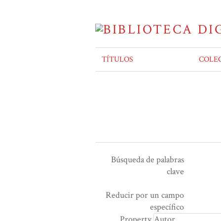
TÍTULOS
COLE
Búsqueda de palabras
clave
Ensamblador de Búsqueda
Términos de búsqueda
Tipo de búsqueda
Search Property
Reducir por un campo
Number
específico
of
Property