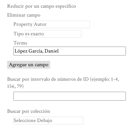
Search Property
Tipo de búsqueda
Términos de búsqueda
Ensamblador de Búsqueda
Reducir por un campo específico
Number
Eliminar campo
of
Property
rows
Tipo
in
"Reducir
Terms
por
un
campo
Agregue un campo
específico":
1
Buscar por intervalo de números de ID (ejemplo: 1-4,
156, 79)
Buscar por colección