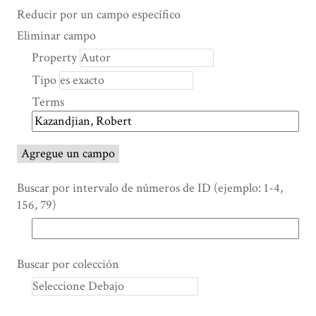
Search Property
Tipo de búsqueda
Términos de búsqueda
Ensamblador de Búsqueda
Reducir por un campo específico
Number
Eliminar campo
of
Property
rows
Tipo
in
"Reducir
Terms
por
un
campo
Agregue un campo
específico":
1
Buscar por intervalo de números de ID (ejemplo: 1-4,
156, 79)
Buscar por colección