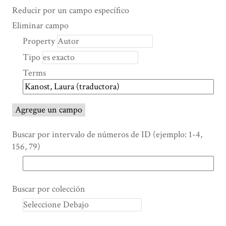
Search Property
Tipo de búsqueda
Términos de búsqueda
Ensamblador de Búsqueda
Reducir por un campo específico
Number
Eliminar campo
of
Property
rows
Tipo
in
"Reducir
Terms
por
un
campo
Agregue un campo
específico":
1
Buscar por intervalo de números de ID (ejemplo: 1-4,
156, 79)
Buscar por colección