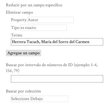
Search Property
Tipo de búsqueda
Términos de búsqueda
Ensamblador de Búsqueda
Reducir por un campo específico
Number
Eliminar campo
of
Property
rows
Tipo
in
"Reducir
Terms
por
un
campo
Agregue un campo
específico":
1
Buscar por intervalo de números de ID (ejemplo: 1-4,
156, 79)
Buscar por colección