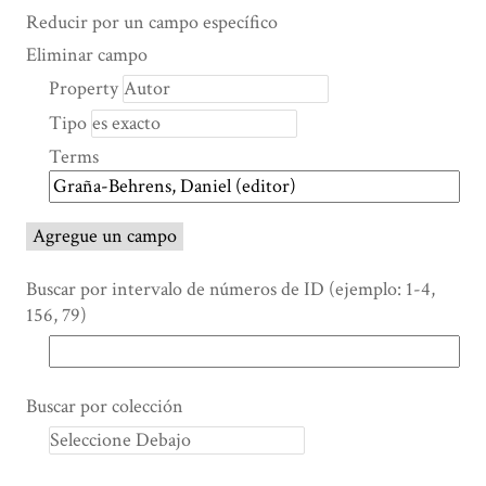
Search Property
Tipo de búsqueda
Términos de búsqueda
Ensamblador de Búsqueda
Reducir por un campo específico
Number
Eliminar campo
of
Property
rows
Tipo
in
"Reducir
Terms
por
un
campo
Agregue un campo
específico":
1
Buscar por intervalo de números de ID (ejemplo: 1-4,
156, 79)
Buscar por colección