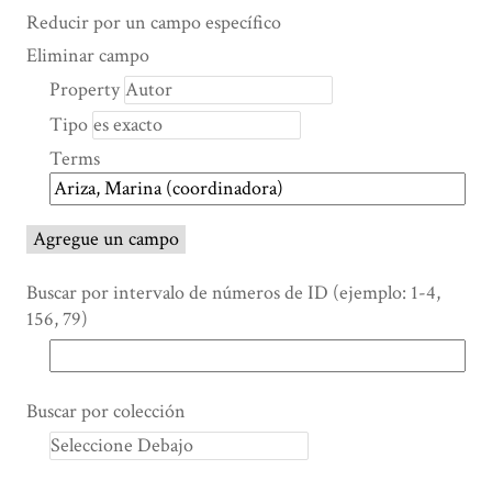
Search Property
Tipo de búsqueda
Términos de búsqueda
Ensamblador de Búsqueda
Reducir por un campo específico
Number
Eliminar campo
of
Property
rows
Tipo
in
"Reducir
Terms
por
un
campo
Agregue un campo
específico":
1
Buscar por intervalo de números de ID (ejemplo: 1-4,
156, 79)
Buscar por colección