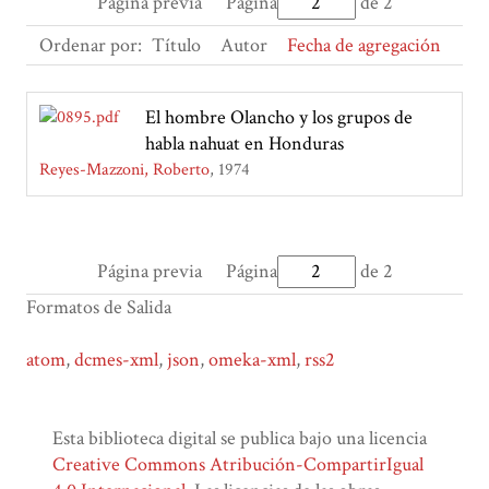
Página previa
Página
de 2
Ordenar por:
Título
Autor
Fecha de agregación
El hombre Olancho y los grupos de
habla nahuat en Honduras
Reyes-Mazzoni, Roberto
1974
Página previa
Página
de 2
Formatos de Salida
atom
,
dcmes-xml
,
json
,
omeka-xml
,
rss2
Esta biblioteca digital se publica bajo una licencia
Creative Commons Atribución-CompartirIgual