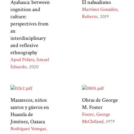
Ayahasca: between
El nahualismo
cognition and
Martínez González,
culture:
Roberto
2019
perspectives from
an
interdisciplinary
and reflexive
ethnography
Apud Peláez, Ismael
Eduardo
2020
Mazatecos, niños
Obras de George
santos y güeros en
M. Foster
Huautla de
Foster, George
Jiménez, Oaxaca
McClelland
1979
Rodríguez Venegas,