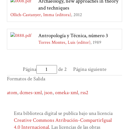
Archaeology, new approaches in theory
and techniques
Ollich-Castanyer, Imma (editora)
2012
Antropología y Técnica, número 3
Torres Montes, Luis (editor)
1989
Página
de 2
Página siguiente
Formatos de Salida
atom
,
dcmes-xml
,
json
,
omeka-xml
,
rss2
Esta biblioteca digital se publica bajo una licencia
Creative Commons Atribución-CompartirIgual
4.0 Internacional
. Las licencias de las obras