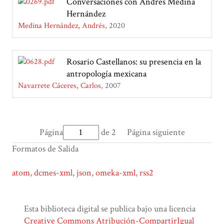
Conversaciones con Andrés Medina
Hernández
Medina Hernández, Andrés
2020
Rosario Castellanos: su presencia en la
antropología mexicana
Navarrete Cáceres, Carlos
2007
Página
de 2
Página siguiente
Formatos de Salida
atom
,
dcmes-xml
,
json
,
omeka-xml
,
rss2
Esta biblioteca digital se publica bajo una licencia
Creative Commons Atribución-CompartirIgual