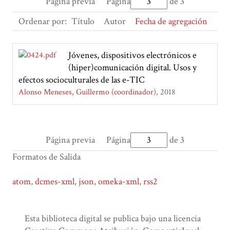
Página previa
Página
de 3
Ordenar por:
Título
Autor
Fecha de agregación
Jóvenes, dispositivos electrónicos e
(hiper)comunicación digital. Usos y
efectos socioculturales de las e-TIC
Alonso Meneses, Guillermo (coordinador)
2018
Página previa
Página
de 3
Formatos de Salida
atom
,
dcmes-xml
,
json
,
omeka-xml
,
rss2
Esta biblioteca digital se publica bajo una licencia