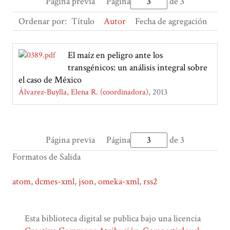
Página previa
Página
de 3
Ordenar por:
Título
Autor
Fecha de agregación
El maíz en peligro ante los
transgénicos: un análisis integral sobre
el caso de México
Álvarez-Buylla, Elena R. (coordinadora)
2013
Página previa
Página
de 3
Formatos de Salida
atom
,
dcmes-xml
,
json
,
omeka-xml
,
rss2
Esta biblioteca digital se publica bajo una licencia