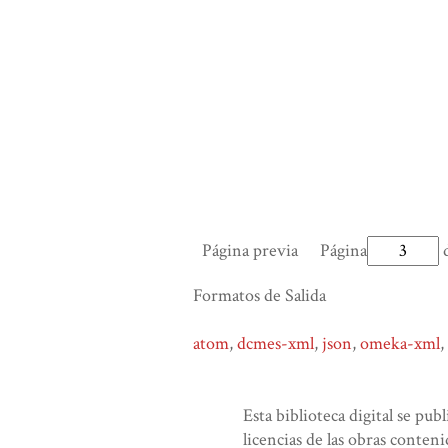
Página previa
Página
d
Formatos de Salida
atom
,
dcmes-xml
,
json
,
omeka-xml
,
Esta biblioteca digital se pub
licencias de las obras conteni