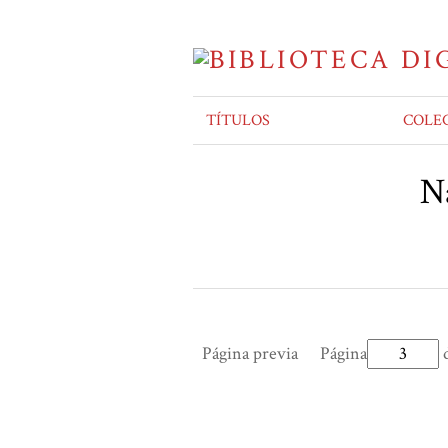
TÍTULOS
COLE
Na
Página previa
Página
d