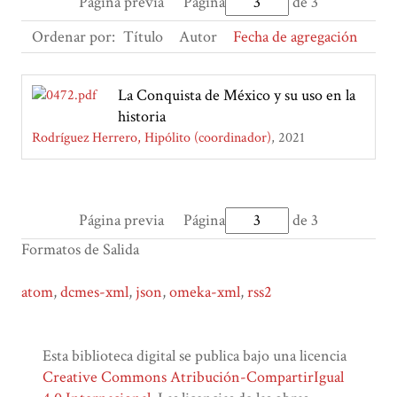
Página previa
Página
de 3
Ordenar por:
Título
Autor
Fecha de agregación
La Conquista de México y su uso en la
historia
Rodríguez Herrero, Hipólito (coordinador)
2021
Página previa
Página
de 3
Formatos de Salida
atom
,
dcmes-xml
,
json
,
omeka-xml
,
rss2
Esta biblioteca digital se publica bajo una licencia
Creative Commons Atribución-CompartirIgual