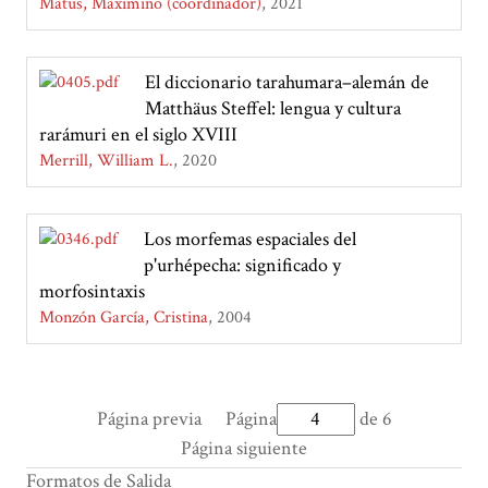
Matus, Maximino (coordinador)
2021
El diccionario tarahumara–alemán de
Matthäus Steffel: lengua y cultura
rarámuri en el siglo XVIII
Merrill, William L.
2020
Los morfemas espaciales del
p'urhépecha: significado y
morfosintaxis
Monzón García, Cristina
2004
Página previa
Página
de 6
Página siguiente
Formatos de Salida