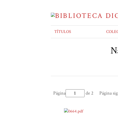
TÍTULOS
COLE
Na
Página
de 2
Página si