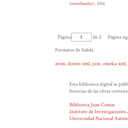
(coordinador)
2016
Página
de 2
Página si
Formatos de Salida
atom
,
dcmes-xml
,
json
,
omeka-xml
,
Esta biblioteca digital se pub
licencias de las obras conteni
Biblioteca Juan Comas
Instituto de Investigaciones
Universidad Nacional Autó