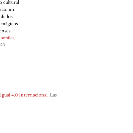
 cultural
ico: un
 de los
 mágicos
uenses
onzález,
023
ual 4.0 Internacional
. Las