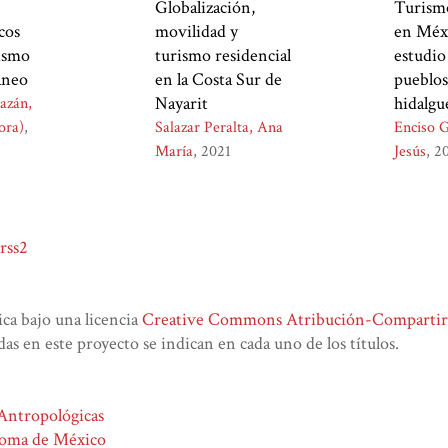
Globalización,
Turismo
cos
movilidad y
en Méx
rismo
turismo residencial
estudio
áneo
en la Costa Sur de
pueblos
Nayarit
hidalg
azán,
ora)
Salazar Peralta, Ana
Enciso G
María
2021
Jesús
2
rss2
lica bajo una licencia
Creative Commons Atribución-CompartirIg
das en este proyecto se indican en cada uno de los títulos.
 Antropológicas
noma de México