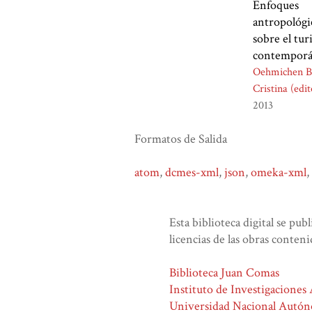
Enfoques
antropológi
sobre el tu
contempor
Oehmichen B
Cristina (edit
2013
Formatos de Salida
atom
,
dcmes-xml
,
json
,
omeka-xml
,
Esta biblioteca digital se pub
licencias de las obras conteni
Biblioteca Juan Comas
Instituto de Investigaciones
Universidad Nacional Autó