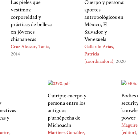
Las pieles que
Cuerpo y persona:
vestimos:
aportes
corporeidad y
antropológicos en
prácticas de belleza
México, El
en jóvenes
Salvador y
chiapanecas
Venezuela
Cruz Alcazar, Tania
Gallardo Arias,
2014
Patricia
(coordinadora)
2020
Cuiripu: cuerpo y
Bodies 
y
persona entre los
security
pectivas
antiguos
knowle
cas y
p'urhépecha de
power
Michoacán
Maguire
urice
Martínez González,
(editor)