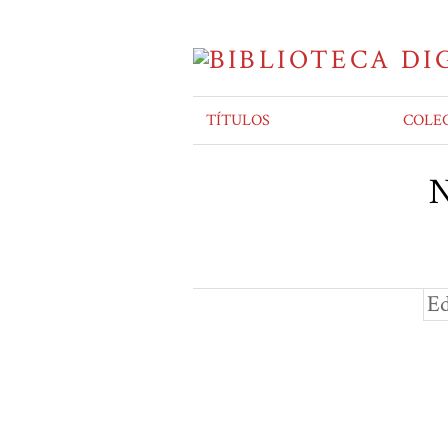
TÍTULOS
COLE
N
Ed