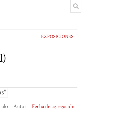
S
EXPOSICIONES
l)
as"
tulo
Autor
Fecha de agregación