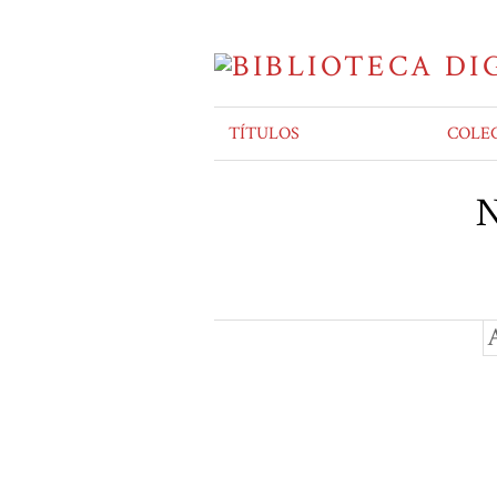
TÍTULOS
COLE
N
A