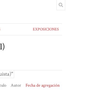
S
EXPOSICIONES
l)
ista)"
tulo
Autor
Fecha de agregación