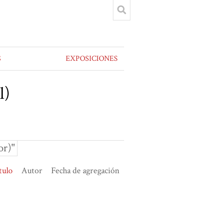
S
EXPOSICIONES
l)
or)"
tulo
Autor
Fecha de agregación